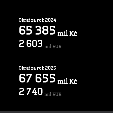
Obrat za rok 2024
6
5
3
8
5
mil Kč
2
6
0
3
mil EUR
Obrat za rok 2025
6
7
6
5
5
mil Kč
2
7
4
0
mil EUR