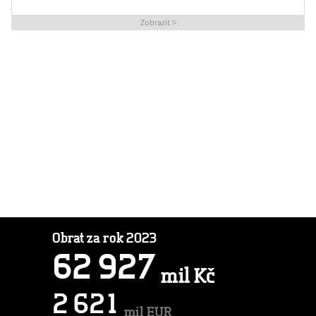
Zobrazit >
Obrat za rok 2023
6
2
9
2
7
mil Kč
2
6
2
1
mil EUR