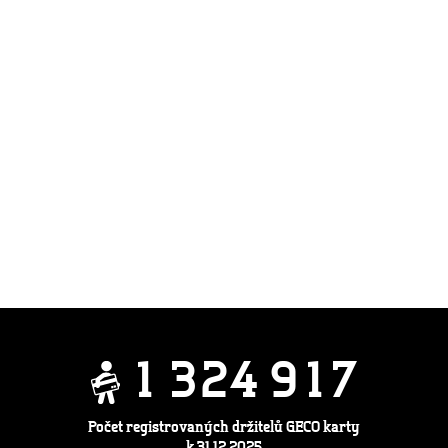
1
3
2
4
9
1
7
Počet registrovaných držitelů GECO karty