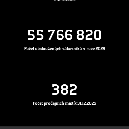
k 31.12.2025
5
5
7
6
6
8
2
0
Počet obsloužených zákazníků v roce 2025
3
8
2
Počet prodejních míst k 31.12.2025