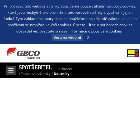
Při provozu této webové stránky používáme pouze základní soubory cookies,
které jsou nezbytné pro prohlížení této webové stránky a využívání jejích
funkcí. Tyto základní soubory cookies používáme na základě zákona a k jejich
používání se nevyžaduje Váš souhlas. Chcete – li se o souborech cookies
dozvědět víc, přečtěte si naše
informace o používání cookies
Beru na vědomí
X
SPOTŘEBITEL
/
Sortiment
/
Tabákové výrobky
/
Doutníky