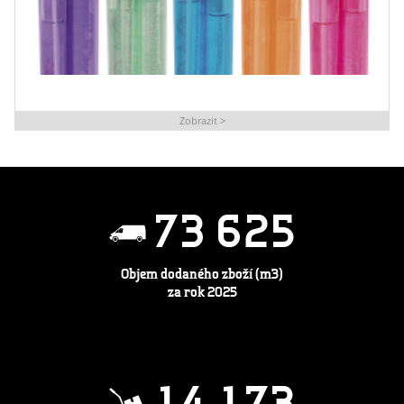
Zobrazit >
7
3
6
2
5
Objem dodaného zboží (m3)
za rok 2025