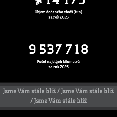
1
4
1
7
3
Objem dodaného zboží (tun)
za rok 2025
9
5
3
7
7
1
8
Počet najetých kilometrů
za rok 2025
Jsme Vám stále blíž / Jsme Vám stále blíž
/ Jsme Vám stále blíž